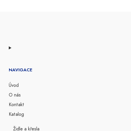
Područky
Kostry
Látky
Ostatní
Sedáky a opěráky
Polyuretany a pěnovky
Spojovací materiál
NAVIGACE
Úvod
O nás
Kontakt
Katalog
Židle a křesla