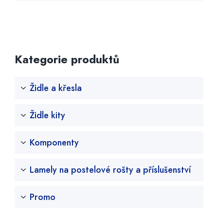
Kategorie produktů
Židle a křesla
Křesla
Židle kity
Židle
Konferenční židle
Židle kolečkové
Komponenty
Doplňky
Židle konferenční
Multisedáky, lavice
Kolečka
Lamely na postelové rošty a příslušenství
Kříže
Písty a teleskopy
Promo
Mechanismy a piastry
Ovaliny, lamy