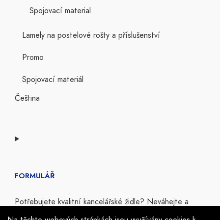
Spojovací material
Lamely na postelové rošty a příslušenství
Promo
Spojovací materiál
Čeština
FORMULÁŘ
Potřebujete kvalitní kancelářské židle? Neváhejte a
prohlédnete si co vám nabízíme.
Na těchto webových stránkách jsou využívány cookies k